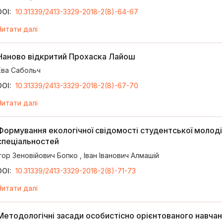
DOI:
10.31339/2413-3329-2018-2(8)-64-67
Читати далі
Наново відкритий Прохаска Лайош
Ева Сабольч
DOI:
10.31339/2413-3329-2018-2(8)-67-70
Читати далі
Формування екологічної свідомості студентської молоді
спеціальностей
Ігор Зеновійович Бопко
,
Іван Іванович Алмашій
DOI:
10.31339/2413-3329-2018-2(8)-71-73
Читати далі
Методологічні засади особистісно орієнтованого навчан