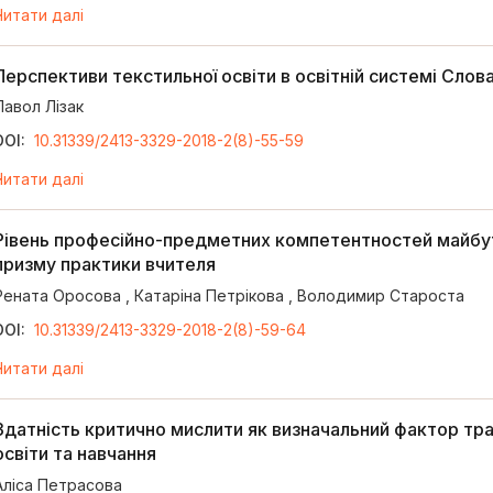
Читати далі
Перспективи текстильної освіти в освітній системі Слов
Павол Лізак
DOI:
10.31339/2413-3329-2018-2(8)-55-59
Читати далі
Рівень професійно-предметних компетентностей майбут
призму практики вчителя
Рената Оросова
,
Катаріна Петрікова
,
Володимир Староста
DOI:
10.31339/2413-3329-2018-2(8)-59-64
Читати далі
Здатність критично мислити як визначальний фактор тр
освіти та навчання
Аліса Петрасова