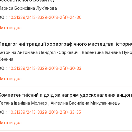
Лариса Борисівна Лук’янова
DOI:
10.31339/2413-3329-2018-2(8)-24-30
Читати далі
Педагогічні традиції хореографічного мистецтва: істор
Антоніна Антонівна Ленд’єл -Сяркевич
,
Валентина Іванівна Пуй
Сенина
DOI:
10.31339/2413-3329-2018-2(8)-30-33
Читати далі
Компетентнісний підхід як напрям удосконалення вищої п
Тетяна Іванівна Молнар
,
Ангеліна Василівна Микуланинець
DOI:
10.31339/2413-3329-2018-2(8)-33-35
Читати далі