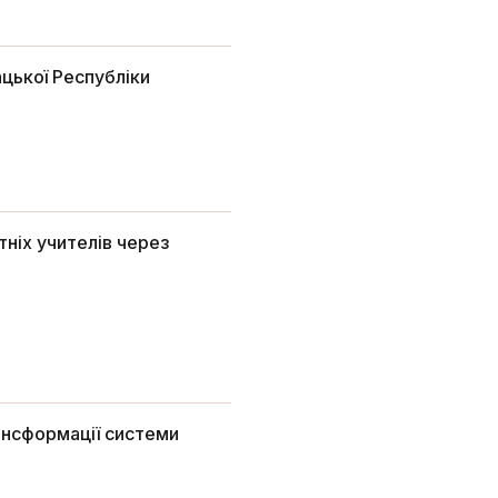
ацької Республіки
ніх учителів через
ансформації системи