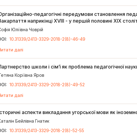
Організаційно-педагогічні передумови становлення педаг
Закарпаття наприкінці XVIII - у першій половині ХІХ столі
Софія Юліївна Човрій
DOI:
10.31339/2413-3329-2018-2(8)-46-49
Читати далі
Партнерство школи і сім’ї як проблема педагогічної наук
Тетяна Коріївна Яров
DOI:
10.31339/2413-3329-2018-2(8)-49-52
Читати далі
Історичні аспекти викладання угорської мови як іноземно
Каталін Бейлівна Гнатик
DOI:
10.31339/2413-3329-2018-2(8)-52-55