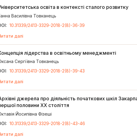
Університетська освіта в контексті сталого розвитку
Ганна Василівна Товканець
DOI:
10.31339/2413-3329-2018-2(8)-36-39
Читати далі
Концепція лідерства в освітньому менеджменті
Оксана Сергіївна Товканець
DOI:
10.31339/2413-3329-2018-2(8)-39-43
Читати далі
Архівні джерела про діяльність початкових шкіл Закарпа
першої половини ХХ століття
Октавія Йосипівна Фізеші
DOI:
10.31339/2413-3329-2018-2(8)-43-46
Читати далі