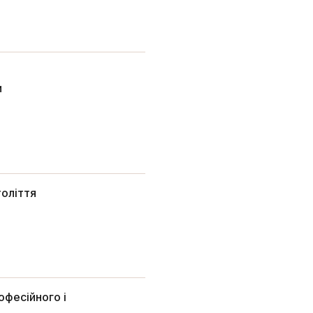
и
толіття
офесійного і