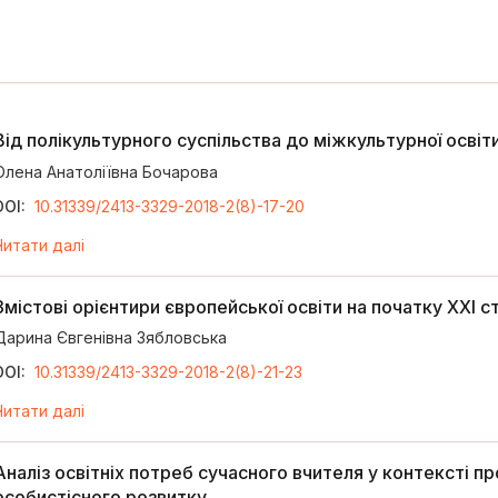
Від полікультурного суспільства до міжкультурної освіт
Олена Анатоліївна Бочарова
DOI:
10.31339/2413-3329-2018-2(8)-17-20
Читати далі
Змістові орієнтири європейської освіти на початку ХХІ с
Дарина Євгенівна Зябловська
DOI:
10.31339/2413-3329-2018-2(8)-21-23
Читати далі
Аналіз освітніх потреб сучасного вчителя у контексті пр
особистісного розвитку