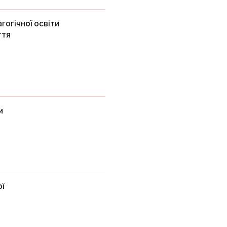
огічної освіти
ття
и
ї