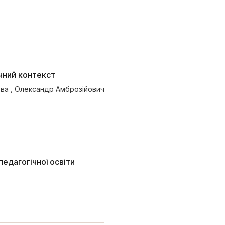
ичний контекст
ова
,
Олександр Амброзійович
едагогічної освіти