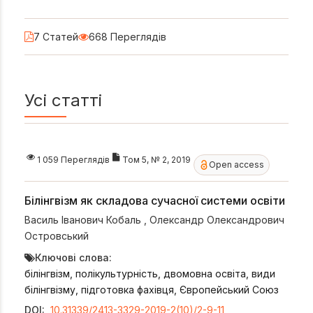
7 Статей
668 Переглядів
Усі статті
1 059 Переглядів
Том 5, № 2, 2019
Open access
Білінгвізм як складова сучасної системи освіти
Василь Іванович Кобаль
,
Олександр Олександрович
Островський
Ключові слова:
білінгвізм, полікультурність, двомовна освіта, види
білінгвізму, підготовка фахівця, Європейський Союз
DOI:
10.31339/2413-3329-2019-2(10)/2-9-11