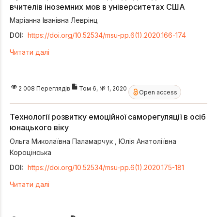
вчителів іноземних мов в університетах США
Маріанна Іванівна Леврінц
DOI:
https://doi.org/10.52534/msu-pp.6(1).2020.166-174
Читати далі
2 008 Переглядів
Том 6, № 1, 2020
Open access
Технології розвитку емоційної саморегуляції в осіб
юнацького віку
Ольга Миколаївна Паламарчук
,
Юлія Анатоліївна
Короцінська
DOI:
https://doi.org/10.52534/msu-pp.6(1).2020.175-181
Читати далі