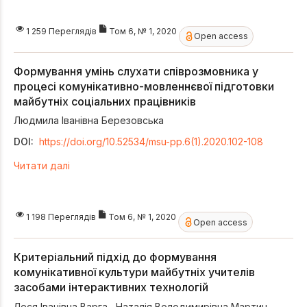
1 259 Переглядів
Том 6, № 1, 2020
Open access
Формування умінь слухати співрозмовника у
процесі комунікативно-мовленнєвої підготовки
майбутніх соціальних працівників
Людмила Іванівна Березовська
DOI:
https://doi.org/10.52534/msu-pp.6(1).2020.102-108
Читати далі
1 198 Переглядів
Том 6, № 1, 2020
Open access
Критеріальний підхід до формування
комунікативної культури майбутніх учителів
засобами інтерактивних технологій
Леся Іванівна Варга
,
Наталія Володимирівна Мартин