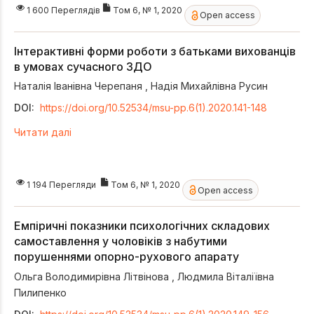
1 600 Переглядів
Том 6, № 1, 2020
Open access
Інтерактивні форми роботи з батьками вихованців
в умовах сучасного ЗДО
Наталія Іванівна Черепаня
,
Надія Михайлівна Русин
DOI:
https://doi.org/10.52534/msu-pp.6(1).2020.141-148
Читати далі
1 194 Перегляди
Том 6, № 1, 2020
Open access
Емпіричні показники психологічних складових
самоставлення у чоловіків з набутими
порушеннями опорно-рухового апарату
Ольга Володимирівна Літвінова
,
Людмила Віталіївна
Пилипенко