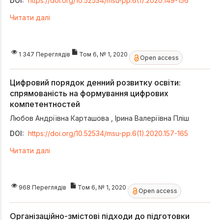
DOI:
https://doi.org/10.52534/msu-pp.6(1).2020.149-156
Читати далі
1 347 Переглядів
Том 6, № 1, 2020
Open access
Цифровий порядок денний розвитку освіти:
спрямованість на формування цифрових
компетентностей
Любов Андріївна Карташова
,
Ірина Валеріївна Пліш
DOI:
https://doi.org/10.52534/msu-pp.6(1).2020.157-165
Читати далі
968 Переглядів
Том 6, № 1, 2020
Open access
Організаційно-змістові підходи до підготовки