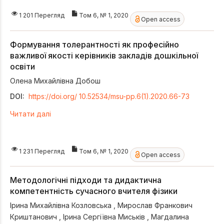
1 201 Перегляд
Том 6, № 1, 2020
Open access
Формування толерантності як професійно
важливої якості керівників закладів дошкільної
освіти
Олена Михайлівна Добош
DOI:
https://doi.org/ 10.52534/msu-pp.6(1).2020.66-73
Читати далі
1 231 Перегляд
Том 6, № 1, 2020
Open access
Методологічні підходи та дидактична
компетентність сучасного вчителя фізики
Ірина Михайлівна Козловська
,
Мирослав Франкович
Криштанович
,
Ірина Сергіївна Миськів
,
Магдалина