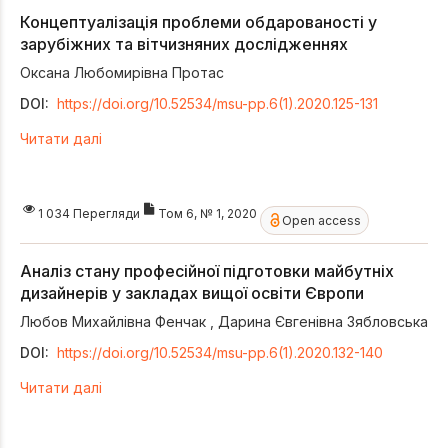
Концептуалізація проблеми обдарованості у
зарубіжних та вітчизняних дослідженнях
Оксана Любомирівна Протас
DOI:
https://doi.org/10.52534/msu-pp.6(1).2020.125-131
Читати далі
1 034 Перегляди
Том 6, № 1, 2020
Open access
Аналіз стану професійної підготовки майбутніх
дизайнерів у закладах вищої освіти Європи
Любов Михайлівна Фенчак
,
Дарина Євгенівна Зябловська
DOI:
https://doi.org/10.52534/msu-pp.6(1).2020.132-140
Читати далі