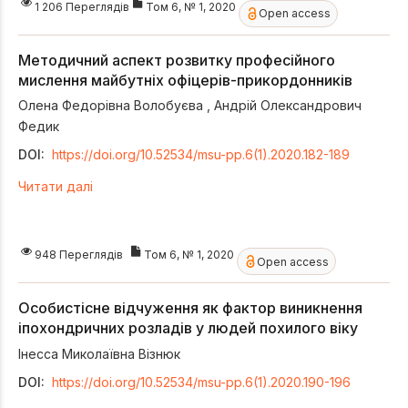
1 206 Переглядів
Том 6, № 1, 2020
Open access
Методичний аспект розвитку професійного
мислення майбутніх офіцерів-прикордонників
Олена Федорівна Волобуєва
,
Андрій Олександрович
Федик
DOI:
https://doi.org/10.52534/msu-pp.6(1).2020.182-189
Читати далі
948 Переглядів
Том 6, № 1, 2020
Open access
Особистісне відчуження як фактор виникнення
іпохондричних розладів у людей похилого віку
Інесса Миколаївна Візнюк
DOI:
https://doi.org/10.52534/msu-pp.6(1).2020.190-196