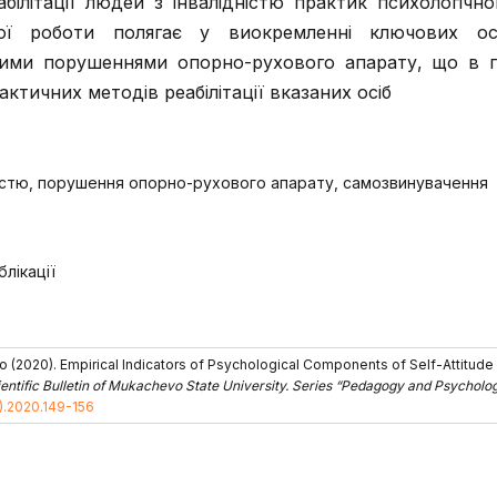
ілітації людей з інвалідністю практик психологічно
вої роботи полягає у виокремленні ключових ос
утими порушеннями опорно-рухового апарату, що в
тичних методів реабілітації вказаних осіб
ністю, порушення опорно-рухового апарату, самозвинувачення
лікації
ko (2020). Empirical Indicators of Psychological Components of Self-Attitude
entific Bulletin of Mukachevo State University. Series “Pedagogy and Psycholo
).2020.149-156