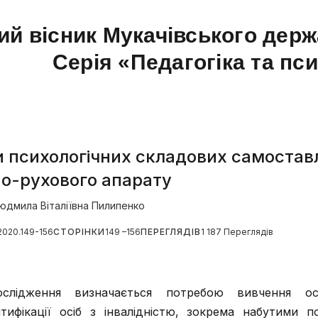
ий вісник Мукачівського держ
Серія «Педагогіка та пс
 психологічних складових самоставл
о-рухового апарату
юдмила Віталіївна Пилипенко
.2020.149-156
СТОРІНКИ
149 –156
ПЕРЕГЛЯДІВ
1 187 Переглядів
ослідження визначається потребою вивчення ос
тифікації осіб з інвалідністю, зокрема набутими 