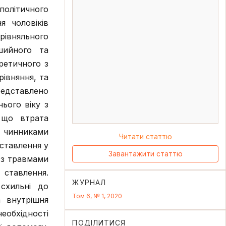
олітичного
 чоловіків
рівняльного
шийного та
ретичного з
рівняння, та
редставлено
ього віку з
 що втрата
 чинниками
Читати статтю
ставлення у
Завантажити статтю
и з травмами
 ставлення.
ЖУРНАЛ
схильні до
Том 6, № 1, 2020
а внутрішня
обхідності
ПОДІЛИТИСЯ