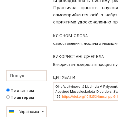
впровадження в систему реаб
Практична цінність науко
самосприйняття осіб з наб
сприятиме удосконаленню прак
КЛЮЧОВІ СЛОВА
самоставлення, людина з інвалід
ВИКОРИСТАНІ ДЖЕРЕЛА
Використані джерела в процесі пуб
ЦИТУВАТИ
Olha V. Litvinova, & Liudmyla V. Pylypen
По статтям
Acquired Musculoskeletal Disorders.
Sci
156.
https://doi.org/10.52534/msu-pp.6(1
По авторам
Українська