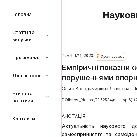
Науков
Головна
Статті та
випуски
Том 6, № 1, 2020
Open access
Про журнал
Емпіричні показники
Для авторів
порушеннями опорн
Ольга Володимирівна Літвінова
,
Л
Етика та
DOI
https://doi.org/10.52534/msu-pp.6(1)
політики
АНОТАЦІЯ
Контакти
Актуальність наукового д
самосприйняття та самоіден