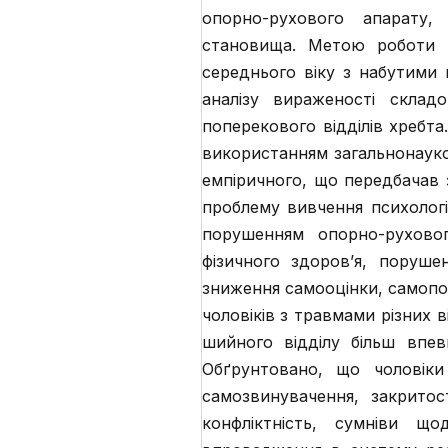
опорно-рухового апарату, 
становища. Метою роботи є
середнього віку з набутими
аналізу вираженості скла
поперекового відділів хребта
використанням загальнонауков
емпіричного, що передбачав 
проблему вивчення психологі
порушенням опорно-руховог
фізичного здоров’я, поруш
зниження самооцінки, самопо
чоловіків з травмами різних 
шийного відділу більш впев
Обґрунтовано, що чоловіки
самозвинувачення, закритос
конфліктність, сумніви щ