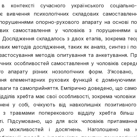
в контексті сучасного українського соціально-п
 вивчення психологічних складових самоставлення
 порушеннями опорно-рухового апарату на основі по
дових самоставлення у чоловіків з порушеннями 
. Дослідження складалось з двох етапів, зокрема тео
их методів дослідження, таких як аналіз, синтез і по
застосування методів опитування та анкетування. П
чних особливостей самоставлення у чоловіків середн
о апарату різних нозологічних форм. З’ясовано,
ення елементарних рухових функцій є домінуючими
ваги та самоприйняття. Емпірично доведено, що само
відділів хребта має свої особливості, зокрема чоловік
нені у собі, очікують від навколишніх позитивного
 з травмами поперекового відділу хребта більш 
ті. Підсумовано, що для всіх чоловіків притаманн
одо можливостей і досягнень. Наголошено на не