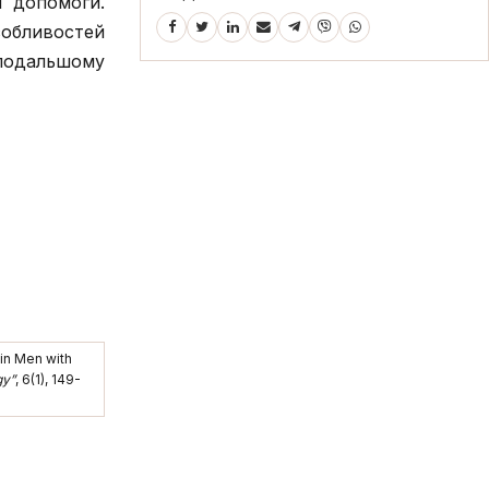
ї допомоги.
обливостей
 подальшому
 in Men with
gy”
, 6(1), 149-