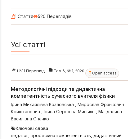
1 Стаття
520 Переглядів
Усі статті
1 231 Перегляд
Том 6, № 1, 2020
Open access
Методологічні підходи та дидактична
компетентність сучасного вчителя фізики
Ірина Михайлівна Козловська
,
Мирослав Франкович
Криштанович
,
Ірина Сергіївна Миськів
,
Магдалина
Василівна Опачко
Ключові слова:
педагог, професійна компетентність, дидактичний