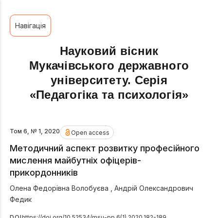
Навігація
Науковий вісник
Мукачівського державного
університету. Серія
«Педагогіка та психологія»
Том 6, № 1, 2020
Open access
Методичний аспект розвитку професійного
мислення майбутніх офіцерів-
прикордонників
Олена Федорівна Волобуєва
,
Андрій Олександрович
Федик
DOI
https://doi.org/10.52534/msu-pp.6(1).2020.182-189