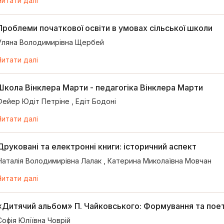
Читати далі
Проблеми початкової освіти в умовах сільської школи
Уляна Володимирівна Щербей
Читати далі
Школа Вінклера Марти - педагогіка Вінклера Марти
Фейер Юдіт Петріне
,
Едіт Бодоні
Читати далі
Друковані та електронні книги: історичний аспект
Наталія Володимирівна Лалак
,
Катерина Миколаївна Мовчан
Читати далі
«Дитячий альбом» П. Чайковського: Формування та пое
Софія Юліївна Човрій