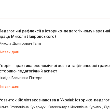
Педагогічні рефлексії в історико-педагогічному наративі
праць Миколи Лавровського)
Микола Дмитрович Галів
Читати далі
Теорія і практика економічної освіти та фінансової грамо
історико-педагогічний аспект
Зінаїда Василівна Гіптерс
Читати далі
Розвиток бібліотекознавства в Україні: історико-педагог
Ольга Степанівна Кухарчук
,
Олександра Йосипівна Курило
,
Лід