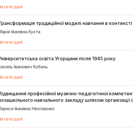
Читати далі
Трансформація традиційної моделі навчання в контексті
Марія Іванівна Кухта
Читати далі
Університетська освіта Угорщини після 1945 року
Василь Іванович Кобаль
Читати далі
Підвищення професійної музично-педагогічної компетен
позашкільного навчального закладу шляхом організації с
Лариса Іванівна Ніколаєнко
Читати далі