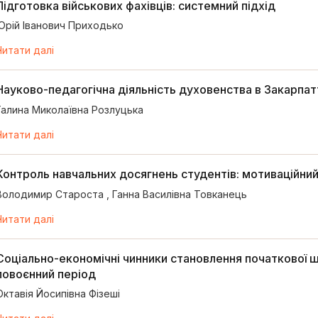
Підготовка військових фахівців: системний підхід
Юрій Іванович Приходько
Читати далі
Науково-педагогічна діяльність духовенства в Закарпатті
Галина Миколаївна Розлуцька
Читати далі
Контроль навчальних досягнень студентів: мотиваційний
Володимир Староста
,
Ганна Василівна Товканець
Читати далі
Соціально-економічні чинники становлення початкової 
повоєнний період
Октавія Йосипівна Фізеші