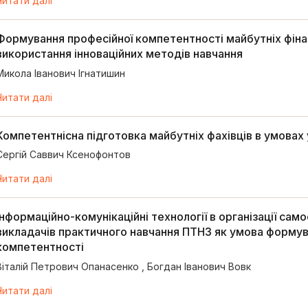
Читати далі
Формування професійної компетентності майбутніх фінан
використання інноваційних методів навчання
Микола Іванович Ігнатишин
Читати далі
Компетентнісна підготовка майбутніх фахівців в умовах
Сергій Саввич Ксенофонтов
Читати далі
Інформаційно-комунікаційні технології в організації сам
викладачів практичного навчання ПТНЗ як умова формув
компетентності
Віталій Петрович Опанасенко
,
Богдан Іванович Вовк
Читати далі