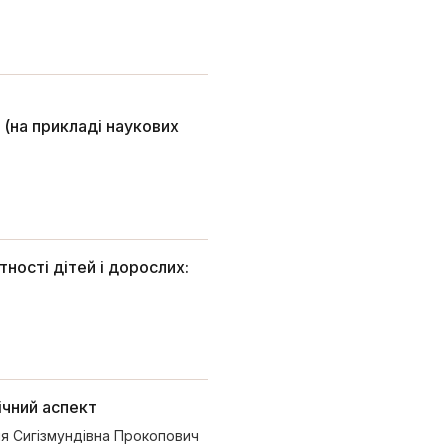
 (на прикладі наукових
тності дітей і дорослих:
ічний аспект
ія Сигізмундівна Прокопович