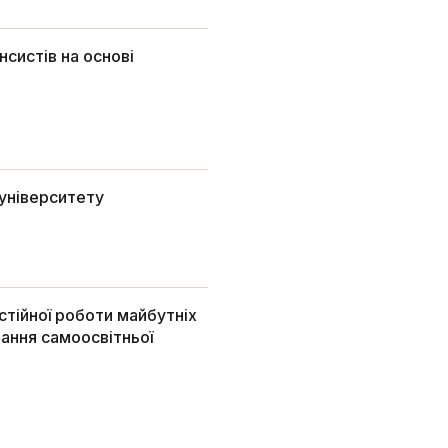
систів на основі
 університету
остійної роботи майбутніх
ання самоосвітньої