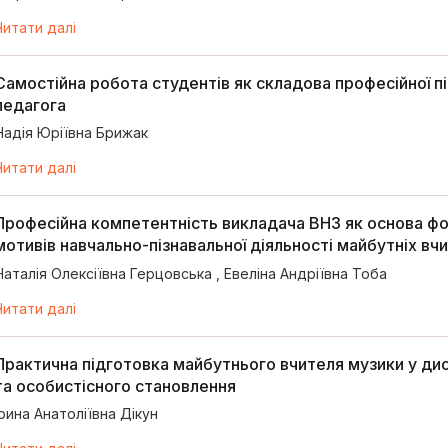
Читати далі
Самостійна робота студентів як складова професійної п
педагога
Надія Юріївна Брижак
Читати далі
Професійна компетентність викладача ВНЗ як основа ф
мотивів навчально-пізнавальної діяльності майбутніх вчи
Наталія Олексіївна Герцовська
,
Евеліна Андріївна Тоба
Читати далі
Практична підготовка майбутнього вчителя музики у дис
та особистісного становлення
Ірина Анатоліївна Дікун