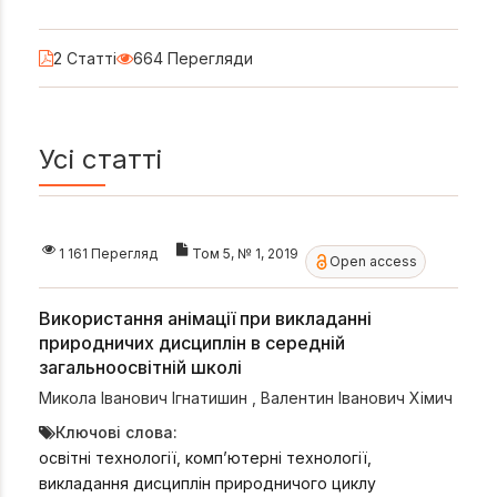
2 Статті
664 Перегляди
Усі статті
1 161 Перегляд
Том 5, № 1, 2019
Open access
Використання анімації при викладанні
природничих дисциплін в середній
загальноосвітній школі
Микола Іванович Ігнатишин
,
Валентин Іванович Хімич
Ключові слова:
освітні технології, комп’ютерні технології,
викладання дисциплін природничого циклу