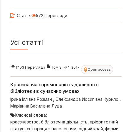
1 Стаття
572 Перегляди
Усі статті
1 103 Перегляди
Том 3, № 1, 2017
Open access
Краєзнавча спрямованість діяльності
бібліотеки в сучасних умовах
Ірина Іллівна Розман
,
Олександра Йосипівна Курило
,
Маріанна Василівна Луца
Ключові слова:
краєзнавство, бібліотечна діяльність, пріоритетний
статус, співпраця з населенням, рідний край, форми