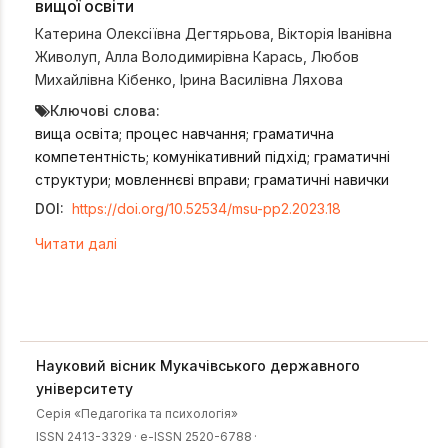
вищої освіти
Катерина Олексіївна Дегтярьова
,
Вікторія Іванівна
Живолуп
,
Алла Володимирівна Карась
,
Любов
Михайлівна Кібенко
,
Ірина Василівна Ляхова
Ключові слова:
вища освіта; процес навчання; граматична
компетентність; комунікативний підхід; граматичні
структури; мовленнєві вправи; граматичні навички
DOI:
https://doi.org/10.52534/msu-pp2.2023.18
Читати далі
Науковий вісник Мукачівського державного
університету
Серія «Педагогіка та психологія»
ISSN 2413-3329
·
e-ISSN 2520-6788
·