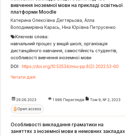
вивчення іноземної мови на прикладі освітньої
платформи Moodle
Катерина Олексіївна Дегтярьова
,
Алла
Володимирівна Карась
,
Ніна Юріївна Петрусенко
Ключові слова:
навчальний процес у вищій школі, організація
дистанційного навчання, самостійність студентів,
особливості вивчення іноземної мови
DOI:
https://doi.org/10.52534/msu-pp.8(2).2022.53-60
Читати далі
29.06.2023
1 986 Переглядів
Том 9, № 2, 2023
Open access
Особливості викладання граматики на
заняттях з іноземної мови в немовних закладах