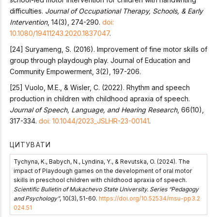
difficulties.
Journal of Occupational Therapy, Schools, & Early
Intervention
, 14(3), 274-290.
doi:
10.1080/19411243.2020.1837047
.
[24] Suryameng, S. (2016). Improvement of fine motor skills of
group through playdough play. Journal of Education and
Community Empowerment, 3(2), 197-206.
[25] Vuolo, M.E., & Wisler, C. (2022). Rhythm and speech
production in children with childhood apraxia of speech.
Journal of Speech, Language, and Hearing Research
, 66(10),
317-334.
doi: 10.1044/2023_JSLHR-23-00141
.
ЦИТУВАТИ
Tychyna, K., Babych, N., Lyndinа, Y., & Revutska, O. (2024). The
impact of Playdough games on the development of oral motor
skills in preschool children with childhood apraxia of speech.
Scientific Bulletin of Mukachevo State University. Series “Pedagogy
and Psychology”
, 10(3), 51-60.
https://doi.org/10.52534/msu-pp3.2
024.51