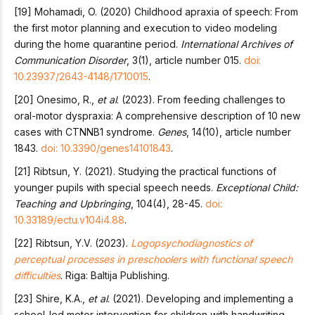
[19] Mohamadi, O. (2020) Childhood apraxia of speech: From
the first motor planning and execution to video modeling
during the home quarantine period.
International Archives of
Communication Disorder
, 3(1), article number 015.
doi:
10.23937/2643-4148/1710015
.
[20] Onesimo, R.,
et al
. (2023). From feeding challenges to
oral-motor dyspraxia: A comprehensive description of 10 new
cases with CTNNB1 syndrome.
Genes
, 14(10), article number
1843.
doi: 10.3390/genes14101843
.
[21] Ribtsun, Y. (2021). Studying the practical functions of
younger pupils with special speech needs.
Exceptional Child:
Teaching and Upbringing
, 104(4), 28-45.
doi:
10.33189/ectu.v104i4.88
.
[22] Ribtsun, Y.V. (2023).
Logopsychodiagnostics of
perceptual processes in preschoolers with functional speech
difficulties
. Riga: Baltija Publishing.
[23] Shire, K.A.,
et al
. (2021). Developing and implementing a
school-led motor intervention for children with handwriting