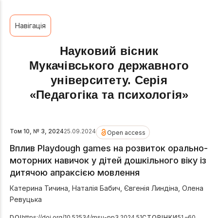
Навігація
Науковий вісник
Мукачівського державного
університету. Серія
«Педагогіка та психологія»
Том 10, № 3, 2024
25.09.2024
Open access
Вплив Playdough games на розвиток орально-
моторних навичок у дітей дошкільного віку із
дитячою апраксією мовлення
Катерина Тичина
,
Наталія Бабич
,
Євгенія Линдіна
,
Олена
Ревуцька
DOI
https://doi.org/10.52534/msu-pp3.2024.51
СТОРІНКИ
51 –60