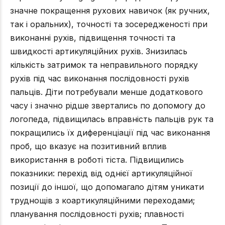
значне покращення рухових навичок (як ручних,
так і оральних), точності та зосередженості при
виконанні рухів, підвищення точності та
швидкості артикуляційних рухів. Знизилась
кількість затримок та неправильного порядку
рухів під час виконання послідовності рухів
пальців. Діти потребували менше додаткового
часу і значно рідше звертались по допомогу до
логопеда, підвищилась вправність пальців рук та
покращились їх диференціації під час виконання
проб, що вказує на позитивний вплив
використання в роботі тіста. Підвищились
показники: перехід від однієї артикуляційної
позиції до іншої, що допомагало дітям уникати
труднощів з коартикуляційними переходами;
планування послідовності рухів; плавності