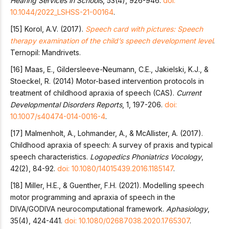
Hearing Services in Schools
, 53(4), 926-946.
doi:
10.1044/2022_LSHSS-21-00164
.
[15] Korol, A.V. (2017).
Speech card with pictures: Speech
therapy examination of the child’s speech development level
.
Ternopil: Mandrivets.
[16] Maas, E., Gildersleeve-Neumann, C.E., Jakielski, K.J., &
Stoeckel, R. (2014) Motor-based intervention protocols in
treatment of childhood apraxia of speech (CAS).
Current
Developmental Disorders Reports
, 1, 197-206.
doi:
10.1007/s40474-014-0016-4
.
[17] Malmenholt, A., Lohmander, A., & McAllister, A. (2017).
Childhood apraxia of speech: A survey of praxis and typical
speech characteristics.
Logopedics Phoniatrics Vocology
,
42(2), 84-92.
doi: 10.1080/14015439.2016.1185147
.
[18] Miller, H.E., & Guenther, F.H. (2021). Modelling speech
motor programming and apraxia of speech in the
DIVA/GODIVA neurocomputational framework.
Aphasiology
,
35(4), 424-441.
doi: 10.1080/02687038.2020.1765307
.