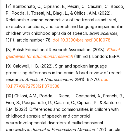
[7] Bombonato, C., Cipriano, E., Pecini, C., Casalini, C., Bosco,
P., Podda, I., Tosetti, M., Biagi, L., & Chilosi, A.M. (2022).
Relationship among connectivity of the frontal aslant tract,
executive functions, and speech and language impairment in
children with childhood apraxia of speech.
Brain Sciences
,
13(1), article number 78.
doi: 10.3390/brainsci13010078
.
[8] British Educational Research Association. (2018).
Ethical
guidelines for educational research
(4th Ed.). London: BERA.
[9] Caldwell, H.B. (2022). Sign and spoken language
processing differences in the brain: A brief review of recent
research.
Annals of Neurosciences
, 29(1), 62-70.
doi:
10.1177/09727531211070538
.
[10] Chilosi, A.M., Podda, I., Ricca, I., Comparini, A., Franchi, B.,
Fiori, S., Pasquariello, R., Casalini, C., Cipriani, P., & Santorelli,
F.M. (2022). Differences and commonalities in children with
childhood apraxia of speech and comorbid
neurodevelopmental disorders: A multidimensional
perspective.
Journal of Personalized Medicine
, 12(2), article