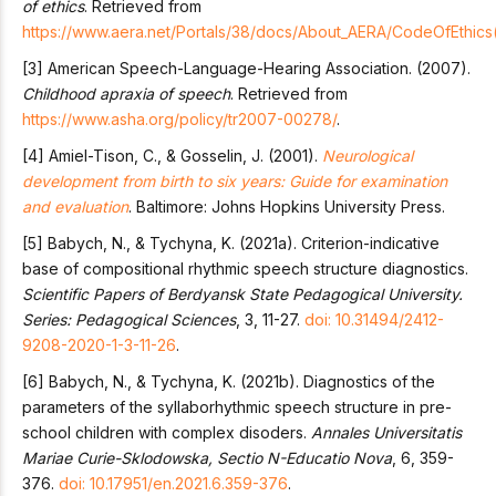
of ethics
. Retrieved from
https://www.aera.net/Portals/38/docs/About_AERA/CodeOfEthics(
[3] American Speech-Language-Hearing Association. (2007).
Childhood apraxia of speech
. Retrieved from
https://www.asha.org/policy/tr2007-00278/
.
[4] Amiel-Tison, C., & Gosselin, J. (2001).
Neurological
development from birth to six years: Guide for examination
and evaluation
. Baltimore: Johns Hopkins University Press.
[5] Babych, N., & Tychyna, K. (2021a). Criterion-indicative
base of compositional rhythmic speech structure diagnostics.
Scientific Papers of Berdyansk State Pedagogical University.
Series: Pedagogical Sciences
, 3, 11-27.
doi: 10.31494/2412-
9208-2020-1-3-11-26
.
[6] Babych, N., & Tychyna, K. (2021b). Diagnostics of the
parameters of the syllaborhythmic speech structure in pre-
school children with complex disoders.
Annales Universitatis
Mariae Curie-Sklodowska, Sectio N-Educatio Nova
, 6, 359-
376.
doi: 10.17951/en.2021.6.359-376
.