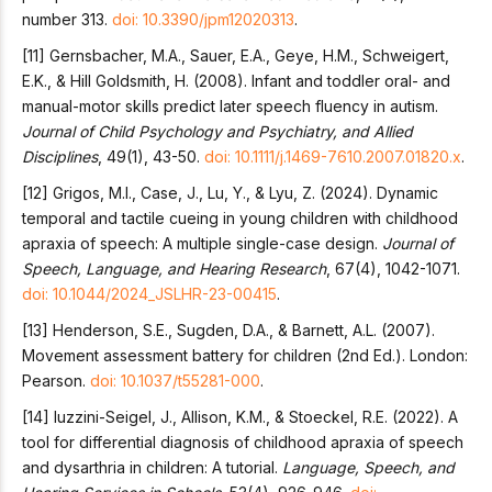
number 313.
doi: 10.3390/jpm12020313
.
[11] Gernsbacher, M.A., Sauer, E.A., Geye, H.M., Schweigert,
E.K., & Hill Goldsmith, H. (2008). Infant and toddler oral- and
manual-motor skills predict later speech fluency in autism.
Journal of Child Psychology and Psychiatry, and Allied
Disciplines
, 49(1), 43-50.
doi: 10.1111/j.1469-7610.2007.01820.x
.
[12] Grigos, M.I., Case, J., Lu, Y., & Lyu, Z. (2024). Dynamic
temporal and tactile cueing in young children with childhood
apraxia of speech: A multiple single-case design.
Journal of
Speech, Language, and Hearing Research
, 67(4), 1042-1071.
doi: 10.1044/2024_JSLHR-23-00415
.
[13] Henderson, S.E., Sugden, D.A., & Barnett, A.L. (2007).
Movement assessment battery for children (2nd Ed.). London:
Pearson.
doi: 10.1037/t55281-000
.
[14] Iuzzini-Seigel, J., Allison, K.M., & Stoeckel, R.E. (2022). A
tool for differential diagnosis of childhood apraxia of speech
and dysarthria in children: A tutorial.
Language, Speech, and