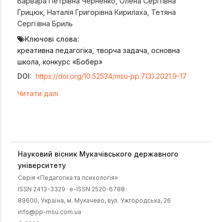
Варвара Петрівна Черненко
,
Олена Сергіївна
Грицюк
,
Наталія Григорівна Кирилаха
,
Тетяна
Сергіївна Бриль
Ключові слова:
креативна педагогіка, творча задача, основна
школа, конкурс «Бобер»
DOI:
https://doi.org/10.52534/msu-pp.7(3).2021.9-17
Читати далі
Науковий вісник Мукачівського державного
університету
Серія «Педагогіка та психологія»
ISSN 2413-3329
·
e-ISSN 2520-6788
·
89600, Українa, м. Мукачево, вул. Ужгородська, 26
info@pp-msu.com.ua