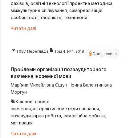
фахівців, освітні технології.проектна методика,
міжкультурне спілкування, самореалізація
особистості, творчість, технологія
Читати далі
1 087 Переглядів
Том 4, № 1, 2018
Open access
Проблеми організації позааудиторного
вивчення іноземної мови
Мар’яна Михайлівна Сідун
,
Ірина Валентинівна
Моргун
Ключові слова:
вивчення, інтерактивні методи навчання,
позааудиторна робота, самостійна робота,
мотивація
Читати далі