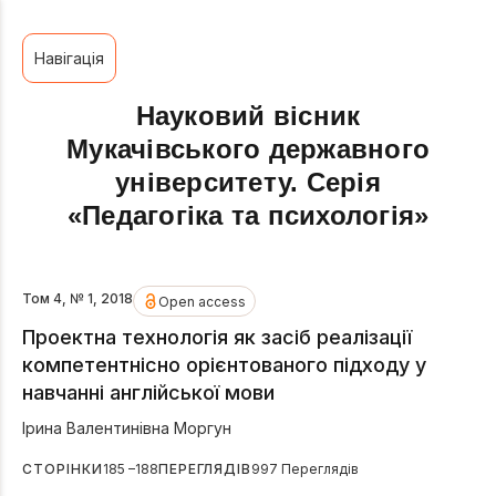
Навігація
Науковий вісник
Мукачівського державного
університету. Серія
«Педагогіка та психологія»
Том 4, № 1, 2018
Open access
Проектна технологія як засіб реалізації
компетентнісно орієнтованого підходу у
навчанні англійської мови
Ірина Валентинівна Моргун
СТОРІНКИ
185 –188
ПЕРЕГЛЯДІВ
997 Переглядів