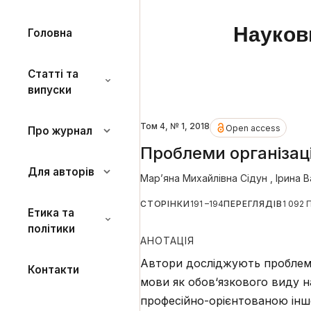
Науков
Головна
Статті та
випуски
Том 4, № 1, 2018
Open access
Про журнал
Проблеми організац
Для авторів
Мар’яна Михайлівна Сідун
,
Ірина 
СТОРІНКИ
191 –194
ПЕРЕГЛЯДІВ
1 092 
Етика та
політики
АНОТАЦІЯ
Автори досліджують проблему 
Контакти
мови як обов‘язкового виду на
професійно-орієнтованою інш