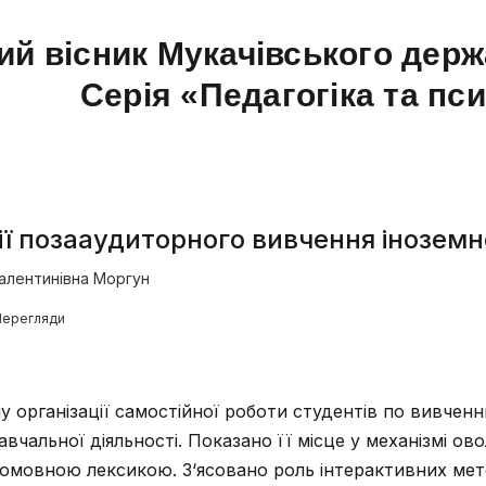
ий вісник Мукачівського держ
Серія «Педагогіка та пс
ії позааудиторного вивчення іноземн
Валентинівна Моргун
Перегляди
організації самостійної роботи студентів по вивченн
вчальної діяльності. Показано її місце у механізмі ов
омовною лексикою. З‘ясовано роль інтерактивних мет