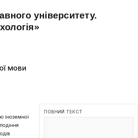
авного університету.
ихологія»
ої мови
ПОВНИЙ ТЕКСТ
ю іноземної
олодіння
одів