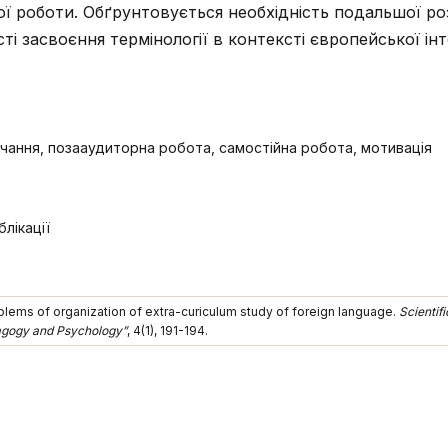
ої роботи. Обґрунтовується необхідність подальшої р
і засвоєння термінології в контексті європейської інт
вчання, позааудиторна робота, самостійна робота, мотивація
лікації
oblems of organization of extra-curiculum study of foreign language.
Scientifi
agogy and Psychology”
, 4(1), 191-194.