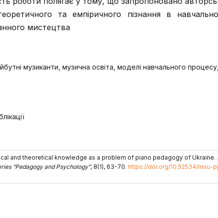
сть роботи полягає у тому, що запропоновано авторсь
теоретичного та емпіричного пізнання в навчальн
іанного мистецтва
майбутні музиканти, музична освіта, моделі навчального процесу
лікації
irical and theoretical knowledge as a problem of piano pedagogy of Ukraine.
Series “Pedagogy and Psychology”
, 8(1), 63-70.
https://doi.org/10.52534/msu-p