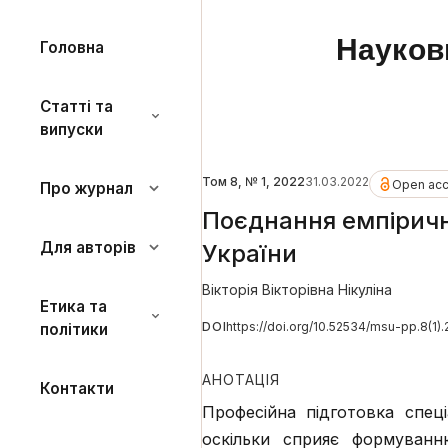
Науков
Головна
Статті та
випуски
Том 8, № 1, 2022
31.03.2022
Open ac
Про журнал
Поєднання емпіричн
Для авторів
України
Вікторія Вікторівна Нікуліна
Етика та
DOI
https://doi.org/10.52534/msu-pp.8(1)
політики
АНОТАЦІЯ
Контакти
Професійна підготовка спец
оскільки сприяє формуванн