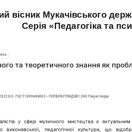
ий вісник Мукачівського держ
Серія «Педагогіка та пс
cess
ого та теоретичного знання як пробл
.2022.63-70
СТОРІНКИ
63 –70
ПЕРЕГЛЯДІВ
1 290 Переглядів
іалістів у сфері музичного мистецтва є актуальним
ю виконавської, педагогічної культури, що відоб