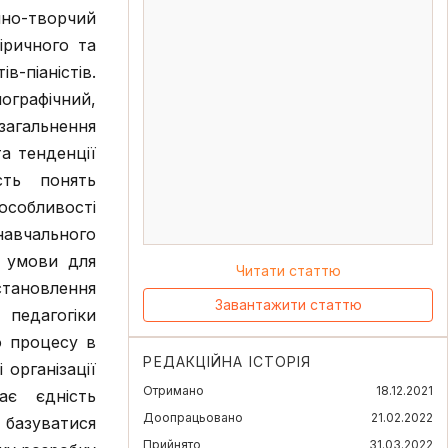
йно-творчий
іричного та
в-піаністів.
графічний,
загальнення
та тенденції
сть понять
 особливості
навчального
і умови для
Читати статтю
становлення
Завантажити статтю
 педагогіки
о процесу в
РЕДАКЦІЙНА ІСТОРІЯ
 організації
Отримано
18.12.2021
ає єдність
Доопрацьовано
21.02.2022
 базуватися
Прийнято
31.03.2022