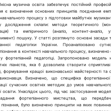
Якісна музична освіта забезпечує постійний професі
я є визначення основних принципів поєднання емп
навчального процесу з підготовки майбутніх музиканті
у дослідження склали: методи теоретичного (моно
ація) та емпіричного (аналіз, контент-аналіз, у
римент) пошуку. У статті розглянуто основні засади 
анної педагогіки України. Проаналізовано сутні
пізнання в контексті навчального процесу, визначено
у фортепіанній педагогіці. Запропоновано модель 
ніх піаністів, яка б дозволила створити сприятлив
і, формування кращої виконавської майстерності та 
виконавця. Визначено, що специфіка фортепіанної
ації сучасних освітніх методик до умов навчальног
 освіти. Унаслідок цього, під час застосування моделі
адання фортепіанного мистецтва, що передбач
 пізнання, було визначено принципи на яких повинна