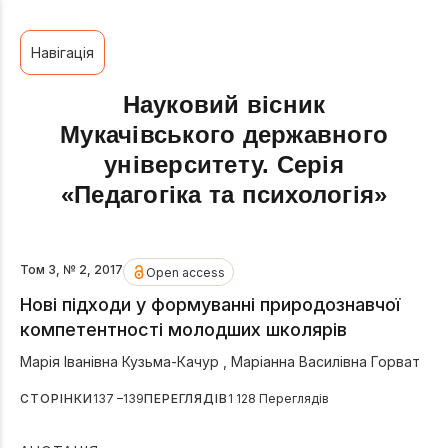
Навігація
Науковий вісник
Мукачівського державного
університету. Серія
«Педагогіка та психологія»
Том 3, № 2, 2017
Open access
Нові підходи у формуванні природознавчої
компетентності молодших школярів
Марія Іванівна Кузьма-Качур
,
Маріанна Василівна Горват
СТОРІНКИ
137 –139
ПЕРЕГЛЯДІВ
1 128 Переглядів