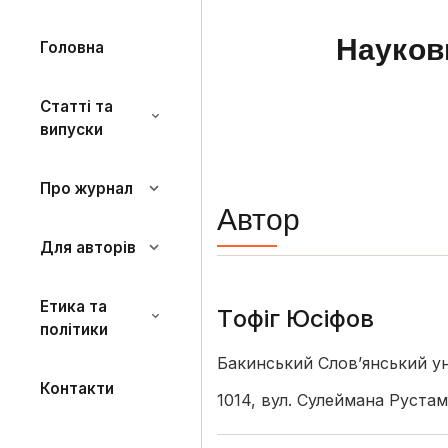
Науков
Головна
Статті та
випуски
Про журнал
Автор
Для авторів
Етика та
Tофіг Юсіфов
політики
Бакинський Слов’янський у
Контакти
1014, вул. Сулеймана Рустам