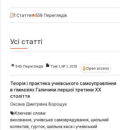
1 Стаття
558 Переглядів
Усі статті
945 Переглядів
Том 1, № 1, 2015
Open access
Теорія і практика учнівського самоуправління
в гімназіях Галичини першої третини ХХ
століття
Оксана Дмитрівна Ворощук
Ключові слова:
виховання, учнівське самоврядування, шкільний
колектив, гурток, шкільна каса і учнівський