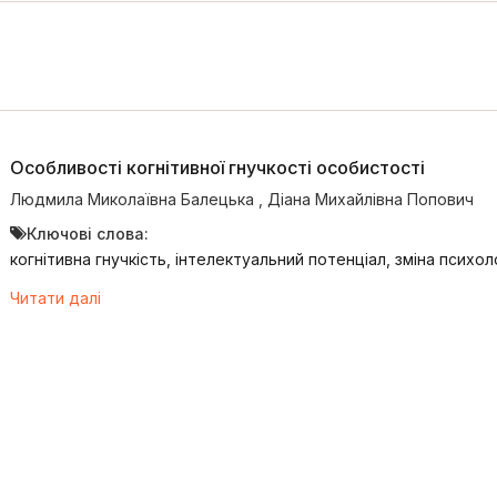
Особливості когнітивної гнучкості особистості
Людмила Миколаївна Балецька
,
Діана Михайлівна Попович
Ключові слова:
когнітивна гнучкість, інтелектуальний потенціал, зміна психо
Читати далі