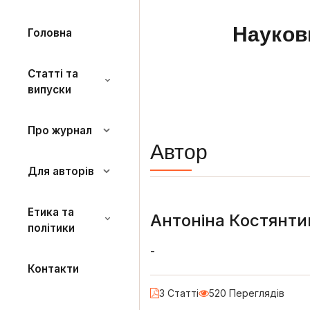
Науков
Головна
Статті та
випуски
Про журнал
Автор
Для авторів
Етика та
Антоніна Костянти
політики
-
Контакти
3 Статті
520 Переглядів