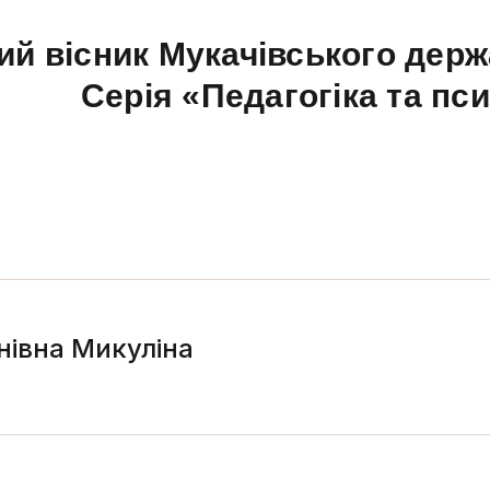
ий вісник Мукачівського держ
Серія «Педагогіка та пс
нівна Микуліна