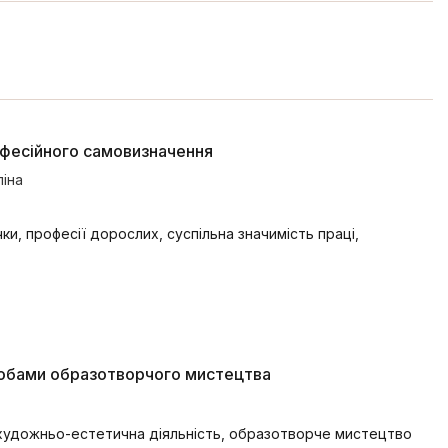
офесійного самовизначення
ліна
ки, професії дорослих, суспільна значимість праці,
асобами образотворчого мистецтва
 художньо-естетична діяльність, образотворче мистецтво