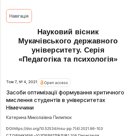
Навігація
Науковий вісник
Мукачівського державного
університету. Серія
«Педагогіка та психологія»
Том 7, № 4, 2021
Open access
Засоби оптимізації формування критичного
мислення студентів в університетах
Німеччини
Катерина Миколаївна Пилипюк
DOI
https://doi.org/10.52534/msu-pp.7(4).2021.96-103
СТОРІНКИ
96 –103
ПЕРЕГЛЯДІВ
1 206 Переглядів