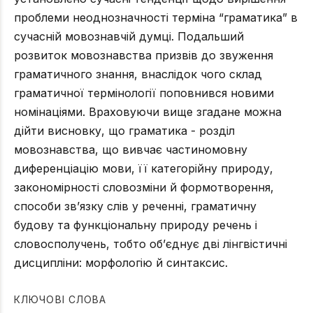
проблеми неоднозначності терміна “граматика” в
сучасній мовознавчій думці. Подальший
розвиток мовознавства призвів до звуження
граматичного знання, внаслідок чого склад
граматичної термінології поповнився новими
номінаціями. Враховуючи вище згадане можна
дійти висновку, що граматика - розділ
мовознавства, що вивчає частиномовну
диференціацію мови, її категорійну природу,
закономірності словозміни й формотворення,
способи зв’язку слів у реченні, граматичну
будову та функціональну природу речень і
словосполучень, тобто об’єднує дві лінгвістичні
дисципліни: морфологію й синтаксис.
КЛЮЧОВІ СЛОВА