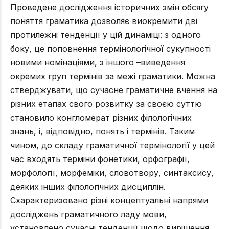
Проведене дослідження історичних змін обсягу
поняття граматика дозволяє виокремити дві
протилежні тенденції у цій динаміці: з одного
боку, це поповнення термінологічної сукупності
новими номінаціями, з іншого –виведення
окремих груп термінів за межі граматики. Можна
стверджувати, що сучасне граматичне вчення на
різних етапах свого розвитку за своєю суттю
становило конгломерат різних філологічних
знань, і, відповідно, понять і термінів. Таким
чином, до складу граматичної термінології у цей
час входять терміни фонетики, орфографії,
морфології, морфеміки, словотвору, синтаксису,
деяких інших філологічних дисциплін.
Схарактеризовано різні концептуальні напрями
досліджень граматичного ладу мови,
установлено сучасні тенденції щодо вирішення