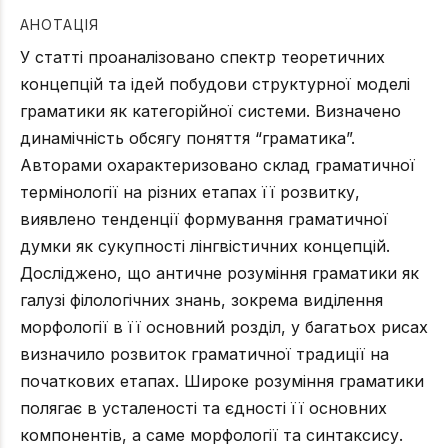
АНОТАЦІЯ
У статті проаналізовано спектр теоретичних
концепцій та ідей побудови структурної моделі
граматики як категорійної системи. Визначено
динамічність обсягу поняття “граматика”.
Авторами охарактеризовано склад граматичної
термінології на різних етапах її розвитку,
виявлено тенденції формування граматичної
думки як сукупності лінгвістичних концепцій.
Досліджено, що античне розуміння граматики як
галузі філологічних знань, зокрема виділення
морфології в її основний розділ, у багатьох рисах
визначило розвиток граматичної традиції на
початкових етапах. Широке розуміння граматики
полягає в усталеності та єдності її основних
компонентів, а саме морфології та синтаксису.