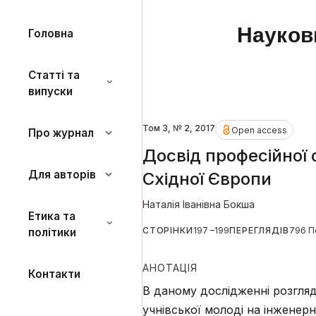
Науков
Головна
Статті та
випуски
Том 3, № 2, 2017
Open access
Про журнал
Досвід професійної 
Для авторів
Східної Європи
Наталія Іванівна Бокша
Етика та
СТОРІНКИ
197 –199
ПЕРЕГЛЯДІВ
796 П
політики
АНОТАЦІЯ
Контакти
В даному дослідженні розгляд
учнівської молоді на інженерн