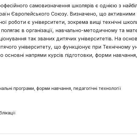
офесійного самовизначення школярів є однією з найбі
 країн Європейського Союзу. Визначено, що активними
ої роботи є університети, зокрема вищі технічні школи
 полягає в організації, навчально-методичному та мат
іонування так званих дитячих університетів. На основі
тячого університету, що функціонує при Технічному ун
но основні напрями курсів підготовки, форми навчання,
чальні програми, форми навчання, педагогічні технології
лікації