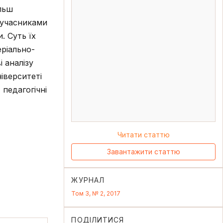
льш
 учасниками
. Суть їх
еріально-
 аналізу
іверситеті
 педагогічні
Читати статтю
Завантажити статтю
ЖУРНАЛ
Том 3, № 2, 2017
ПОДІЛИТИСЯ