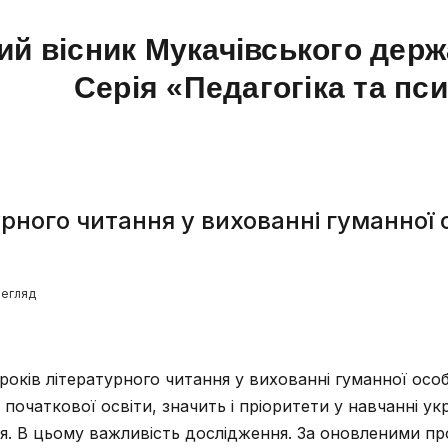
ий вісник Мукачівського держ
Серія «Педагогіка та пс
урного читання у вихованні гуманної 
регляд
років літературного читання у вихованні гуманної особ
 початкової освіти, значить і пріоритети у навчанні ук
я. В цьому важливість дослідження. За оновленими п