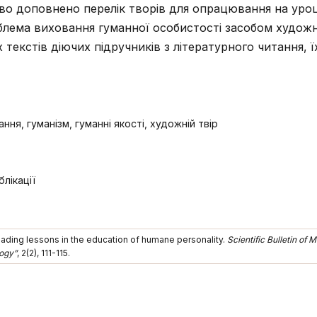
во доповнено перелік творів для опрацювання на уроц
лема виховання гуманної особистості засобом художн
текстів діючих підручників з літературного читання, 
ння, гуманізм, гуманні якості, художній твір
лікації
reading lessons in the education of humane personality.
Scientific Bulletin of
ogy”
, 2(2), 111-115.