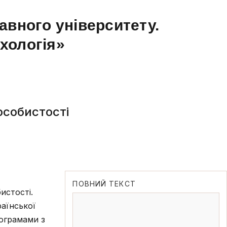
авного університету.
ихологія»
особистості
ПОВНИЙ ТЕКСТ
истості.
раїнської
рограмами з