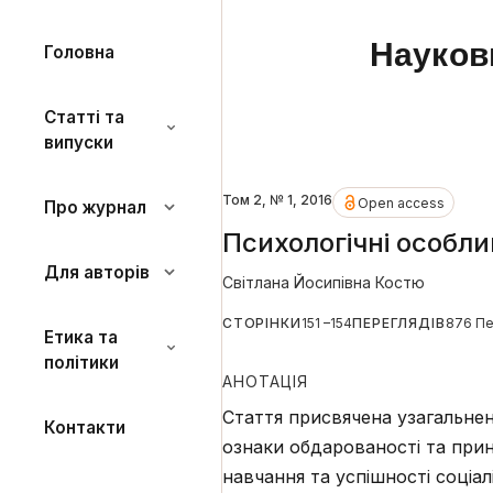
Науков
Головна
Статті та
випуски
Том 2, № 1, 2016
Open access
Про журнал
Психологічні особлив
Для авторів
Світлана Йосипівна Костю
СТОРІНКИ
151 –154
ПЕРЕГЛЯДІВ
876 Пе
Етика та
політики
АНОТАЦІЯ
Стаття присвячена узагальне
Контакти
ознаки обдарованості та при
навчання та успішності соціа