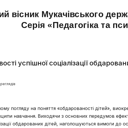
ий вісник Мукачівського держ
Серія «Педагогіка та пс
ості успішної соціалізації обдарован
реглядів
ному погляду на поняття «обдарованості дітей», виок
нципи навчання. Виходячи з основних передумов ефек
лізації обдарованих дітей, наголошуються вимоги до о