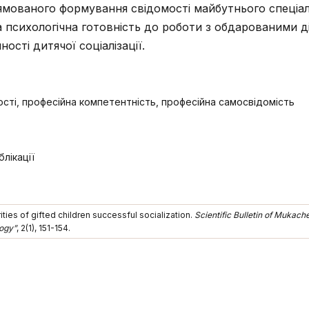
рямованого формування свідомості майбутнього спеціал
 психологічна готовність до роботи з обдарованими д
ості дитячої соціалізації.
сті, професійна компетентність, професійна самосвідомість
лікації
ities of gifted children successful socialization.
Scientific Bulletin of Mukach
ogy”
, 2(1), 151-154.