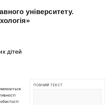
авного університету.
ихологія»
их дітей
ПОВНИЙ ТЕКСТ
ремлюються
тивності
собистості