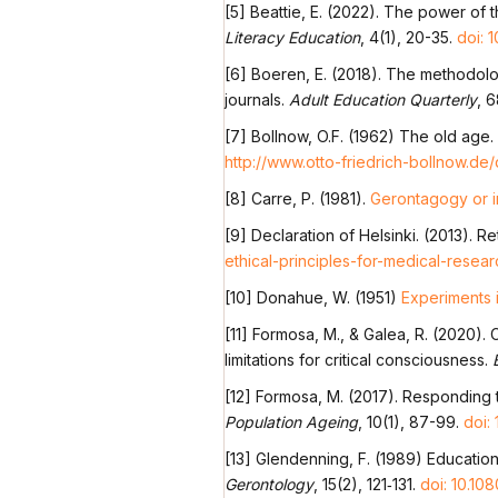
[5] Beattie, E. (2022). The power of 
Literacy Education
, 4(1), 20-35.
doi: 
[6] Boeren, E. (2018). The methodolo
journals.
Adult Education Quarterly
, 
[7] Bollnow, O.F. (1962) The old age.
http://www.otto-friedrich-bollnow.de
[8] Carre, P. (1981).
Gerontagogy or in
[9] Declaration of Helsinki. (2013). R
ethical-principles-for-medical-resea
[10] Donahue, W. (1951)
Experiments i
[11] Formosa, M., & Galea, R. (2020). C
limitations for critical consciousness.
[12] Formosa, M. (2017). Responding t
Population Ageing
, 10(1), 87-99.
doi:
[13] Glendenning, F. (1989) Education
Gerontology
, 15(2), 121‐131.
doi: 10.1