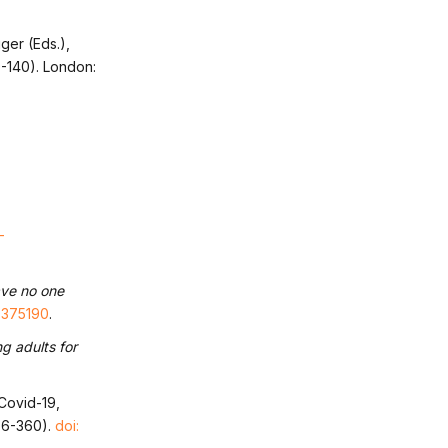
ger (Eds.),
-140). London:
-
ave no one
0375190
.
g adults for
 Covid-19,
56-360).
doi: