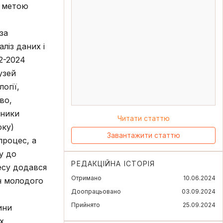
ю метою
за
ліз даних і
2-2024
узей
огії,
во,
дники
Читати статтю
оку)
Завантажити статтю
процес, а
у до
РЕДАКЦІЙНА ІСТОРІЯ
есу додався
Отримано
10.06.2024
ян молодого
Доопрацьовано
03.09.2024
Прийнято
25.09.2024
ини
х