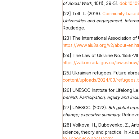
of Social Work
, 10(1), 39-51.
doi: 10.1
[22] Tett, L. (2016).
Community-based 
Universities and engagement. Internat
Routledge.
[23] The International Association of 
https://www.aiu3a.org/v2/about-en.ht
[24] The Law of Ukraine No. 1556-VII
https://zakon.rada.gov.ua/laws/show
[25] Ukrainian refugees. Future abro
content/uploads/2024/03/refugees_t
[26] UNESCO Institute for Lifelong Le
behind: Participation, equity and incl
[27] UNESCO. (2022).
5th global repo
change; executive summary
. Retrie
[28] Volkova, H., Dubovenko, Z., Anto
science, theory and practice. In
Abstr