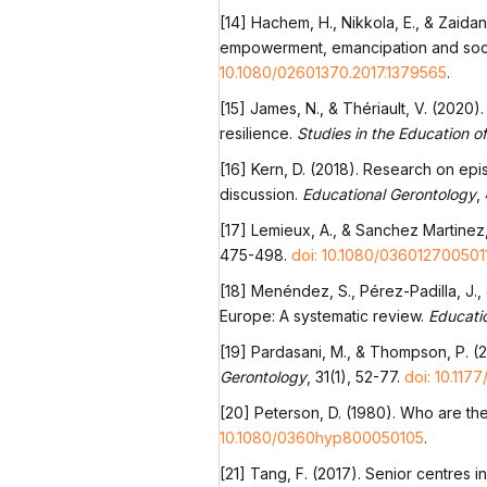
[14] Hachem, H., Nikkola, E., & Zaida
empowerment, emancipation and soc
10.1080/02601370.2017.1379565
.
[15] James, N., & Thériault, V. (2020
resilience.
Studies in the Education o
[16] Kern, D. (2018). Research on ep
discussion.
Educational Gerontology
,
[17] Lemieux, A., & Sanchez Martinez
475-498.
doi: 10.1080/036012700501
[18] Menéndez, S., Pérez-Padilla, J.
Europe: A systematic review.
Educati
[19] Pardasani, M., & Thompson, P. (
Gerontology
, 31(1), 52-77.
doi: 10.11
[20] Peterson, D. (1980). Who are th
10.1080/0360hyp800050105
.
[21] Tang, F. (2017). Senior centres i