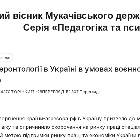
ий вісник Мукачівського держ
Серія «Педагогіка та пс
ccess
еронтології в Україні в умовах воєнн
а
24.17
СТОРІНКИ
17 –28
ПЕРЕГЛЯДІВ
1 307 Переглядів
ргнення країни-агресора рф в Україну призвело до мо
віку та спричинило скорочення на ринку праці спеціал
 З метою підтримки ринку праці та економіки України 