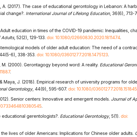
n, A. (2017). The case of educational gerontology in Lebanon: A harb
ial change?.
International Journal of Lifelong Education
, 36(6), 713-
). Adult education in times of the COVID-19 pandemic: Inequalities, c
f Adults
, 52(2), 129-133.
doi: 10.1080/02660830.2020.1811474
.
istemological models of older adult education: The need of a contrad
 44(5-6), 338-353.
doi: 10.1080/03601277.2018.1475123
.
, M. (2000). Gerontagogy beyond word: A reality.
Educational Geron
11887
.
, & Maya, J. (2018). Empirical research of university programs for old
onal Gerontology
, 44(9), 595-607.
doi: 10.1080/03601277.2018.15184
2012). Senior centers: Innovative and emergent models.
Journal of A
77/0733464810380545
.
e educational gerentologists?.
Educational Gerontology
, 5(1).
doi:
n the lives of older Americans: Implications for Chinese older adults.
C