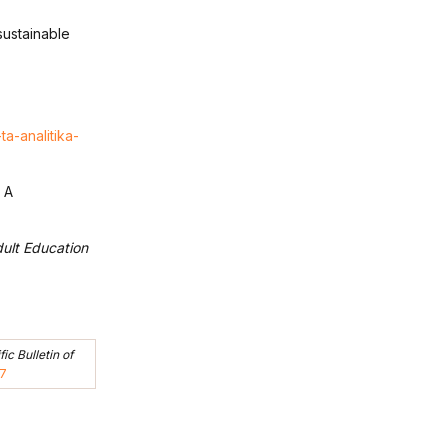
sustainable
a-analitika-
 A
ult Education
fic Bulletin of
17