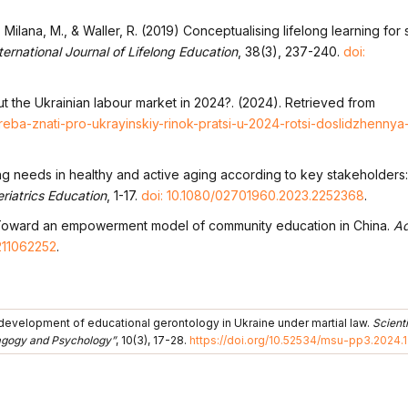
 Milana, M., & Waller, R. (2019) Conceptualising lifelong learning for 
ternational Journal of Lifelong Education
, 38(3), 237-240.
doi:
 the Ukrainian labour market in 2024?. (2024). Retrieved from
reba-znati-pro-ukrayinskiy-rinok-pratsi-u-2024-rotsi-doslidzhennya-t
ing needs in healthy and active aging according to key stakeholders:
riatrics Education
, 1-17.
doi: 10.1080/02701960.2023.2252368
.
). Toward an empowerment model of community education in China.
Ad
211062252
.
e development of educational gerontology in Ukraine under martial law.
Scienti
agogy and Psychology”
, 10(3), 17-28.
https://doi.org/10.52534/msu-pp3.2024.