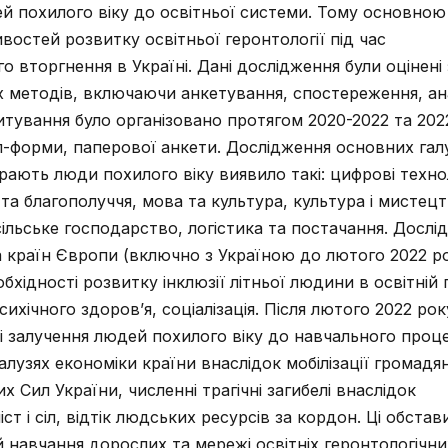
ей похилого віку до освітньої системи. Тому основно
востей розвитку освітньої геронтології під час
 вторгнення в Україні. Дані дослідження були оцінені 
их методів, включаючи анкетування, спостереження, ана
итування було організовано протягом 2020-2022 та 202
л-форми, паперової анкети. Дослідження основних гал
бирають люди похилого віку виявило такі: цифрові технол
та благополуччя, мова та культура, культура і мистецт
сільське господарство, логістика та постачання. Дослі
а країн Європи (включно з Україною до лютого 2022 р
бхідності розвитку інклюзії літньої людини в освітній 
сихічного здоров’я, соціалізація. Після лютого 2022 рок
і залучення людей похилого віку до навчального проц
 галузях економіки країни внаслідок мобілізації громад
х Сил України, численні трагічні загибелі внаслідок
т і сіл, відтік людських ресурсів за кордон. Ці обстав
 навчання дорослих та мережі освітніх геронтологічни