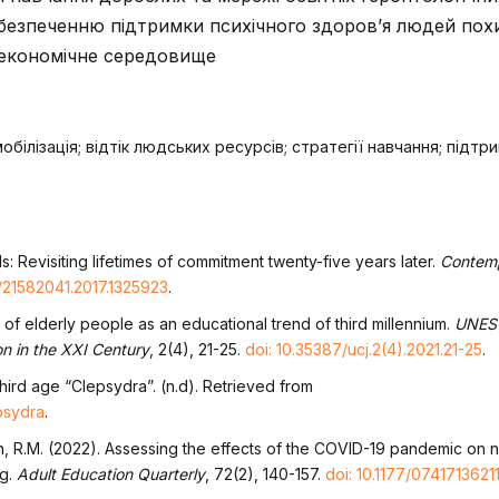
забезпеченню підтримки психічного здоров’я людей похи
-економічне середовище
обілізація; відтік людських ресурсів; стратегії навчання; підтр
s: Revisiting lifetimes of commitment twenty-five years later.
Contemp
0/21582041.2017.1325923
.
 of elderly people as an educational trend of third millennium.
UNES
on in the XXI Century
, 2(4), 21-25.
doi: 10.35387/ucj.2(4).2021.21-25
.
 third age “Clepsydra”. (n.d). Retrieved from
psydra
.
on, R.M. (2022). Assessing the effects of the COVID-19 pandemic on n
ng.
Adult Education Quarterly
, 72(2), 140-157.
doi: 10.1177/074171362