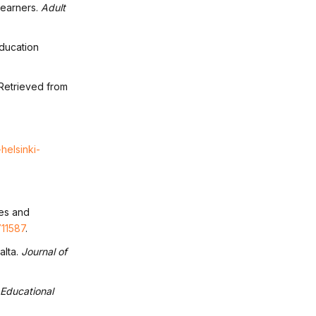
learners.
Adult
education
 Retrieved from
helsinki-
ies and
711587
.
alta.
Journal of
Educational