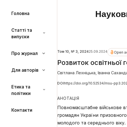
Науков
Головна
Статті та
випуски
Том 10, № 3, 2024
25.09.2024
Open a
Про журнал
Розвиток освітньої г
Для авторів
Світлана Лехніцька
,
Іванна Саханд
DOI
https://doi.org/10.52534/msu-pp3.20
Етика та
політики
АНОТАЦІЯ
Повномасштабне військове вто
Контакти
громадян України призовного 
молодого та середнього віку.