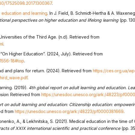
080/17525098.2017.1300367
.
education and learning
. In J. Field, B. Schmidt-Hertha & A. Waxeneg
ional perspectives on higher education and lifelong learning
(pp. 130
Universities of the Third Age. (n.d). Retrieved from
ml
.
 “On Higher Education”. (2024, July). Retrieved from
/1556-18#top
.
ad and plans for return. (2024). Retrieved from
https://ces.org.ua/wp
hird_wave.pdf
.
arning. (2019).
4th global report on adult learning and education. Le
usion
. Retrieved from
https://unesdoc.unesco.org/ark:/48223/pf000
rt on adult learning and education: Citizenship education: empowerin
ved from
https://unesdoc.unesco.org/ark:/48223/pf0000381669
.
nenko, A., & Lekhnitska, S. (2021). Medical education in the time of
acts of XXIX international scientific and practical conference
(pp. 3