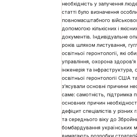
необхідність у залучення люд
статті було визначення особли
повномасштабного військового
допомогою кількісних і якісн
документів. Індивідуальне оп
років шляхом листування, гуг
освітньої геронтології, які о
управління, охорона здоров’я 
інженерія та інфраструктура, 
освітньої геронтології США т
з’ясували основні причини нео
саме: самотність, підтримка п
основних причин необхідност
дефіцит спеціалістів у різних
та середнього віку до Збройни
бомбардування українських міс
вимагають розробки стратегій