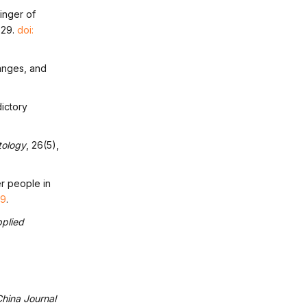
inger of
729.
doi:
hanges, and
ictory
tology
, 26(5),
er people in
59
.
pplied
hina Journal