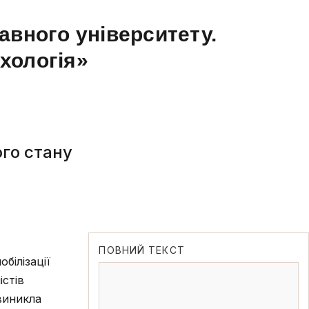
авного університету.
ихологія»
ого стану
ПОВНИЙ ТЕКСТ
білізації
істів
виникла