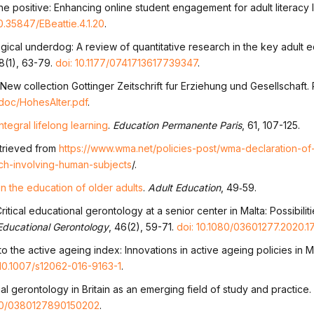
the positive: Enhancing online student engagement for adult literacy 
10.35847/EBeattie.4.1.20
.
gical underdog: A review of quantitative research in the key adult 
68(1), 63-79.
doi: 10.1177/0741713617739347
.
 New collection Gottinger Zeitschrift fur Erziehung und Gesellschaft.
/doc/HohesAlter.pdf
.
tegral lifelong learning
.
Education Permanente Paris
, 61, 107-125.
etrieved from
https://www.wma.net/policies-post/wma-declaration-of-
rch-involving-human-subjects
/.
n the education of older adults
.
Adult Education
, 49‐59.
ritical educational gerontology at a senior center in Malta: Possibilit
Educational Gerontology
, 46(2), 59-71.
doi: 10.1080/03601277.2020.1
o the active ageing index: Innovations in active ageing policies in M
 10.1007/s12062-016-9163-1
.
al gerontology in Britain as an emerging field of study and practice.
080/0380127890150202
.