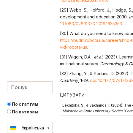
10.46299/ISG.2021.I.XXIX
.
[29] Webb, S., Holford, J., Hodge, S.,
development and education 2030.
In
10.1080/02601370.2019.1635353
.
[30] What do you need to know about
https://budni.robota.ua/career/shho-t
vid-robota-ua
.
[31] Wiggin, D.A.,
et al
. (2023). Learn
multinational survey.
Gerontology & Ge
[32] Zhang, Y., & Perkins, D. (2022
Quarterly
, 1-19.
doi: 10.1177/07417136
ЦИТУВАТИ
По статтям
Leknitska, S., & Sakhanda, I. (2024). Th
Mukachevo State University. Series “Ped
По авторам
Українська