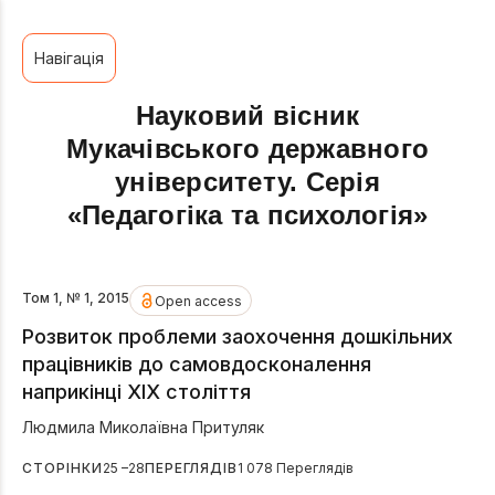
Навігація
Науковий вісник
Мукачівського державного
університету. Серія
«Педагогіка та психологія»
Том 1, № 1, 2015
Open access
Розвиток проблеми заохочення дошкільних
працівників до самовдосконалення
наприкінці XIX століття
Людмила Миколаївна Притуляк
СТОРІНКИ
25 –28
ПЕРЕГЛЯДІВ
1 078 Переглядів