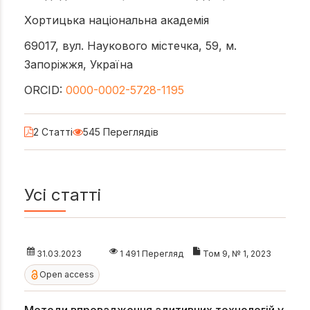
Хортицька національна академія
69017, вул. Наукового містечка, 59, м.
Запоріжжя, Україна
ORCID:
0000-0002-5728-1195
2 Статті
545 Переглядів
Усі статті
31.03.2023
1 491 Перегляд
Том 9, № 1, 2023
Open access
Методи впровадження адитивних технологій у