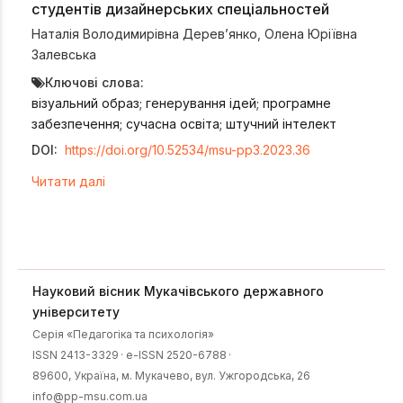
студентів дизайнерських спеціальностей
Наталія Володимирівна Дерев’янко
,
Олена Юріївна
Залевська
Ключові слова:
візуальний образ; генерування ідей; програмне
забезпечення; сучасна освіта; штучний інтелект
DOI:
https://doi.org/10.52534/msu-pp3.2023.36
Читати далі
Науковий вісник Мукачівського державного
університету
Серія «Педагогіка та психологія»
ISSN 2413-3329
·
e-ISSN 2520-6788
·
89600, Українa, м. Мукачево, вул. Ужгородська, 26
info@pp-msu.com.ua