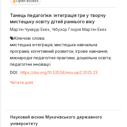
Open access
Танець педагогіки: інтеграція гри у творчу
мистецьку освіту дітей раннього віку
Мартін Чуквуді Екех
,
Чібузор Глорія Мартін-Екех
Ключові слова:
мистецька інтеграція; мистецька навчальна
програма; когнітивний розвиток; ігрове навчання;
міжнародні педагогічні практики; дошкільна освіта;
педагогічні інновації
DOI:
https://doi.org/10.52534/msu-pp2.2025.23
Читати далі
Науковий вісник Мукачівського державного
університету