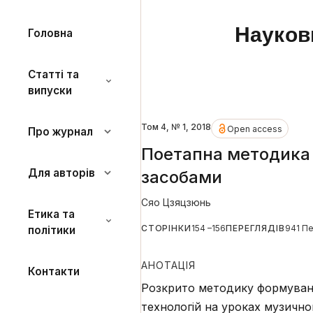
Науков
Головна
Статті та
випуски
Том 4, № 1, 2018
Open access
Про журнал
Поетапна методика 
Для авторів
засобами
Сяо Цзяцзюнь
Етика та
СТОРІНКИ
154 –156
ПЕРЕГЛЯДІВ
941 П
політики
АНОТАЦІЯ
Контакти
Розкрито методику формуванн
технологій на уроках музично