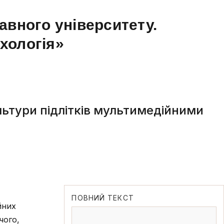
авного університету.
ихологія»
ьтури підлітків мультимедійними
ПОВНИЙ ТЕКСТ
йних
чого,