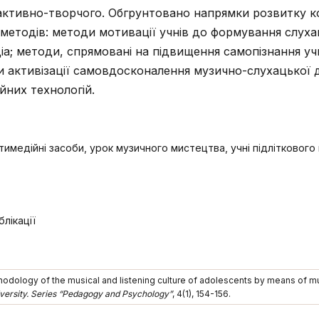
 активно-творчого. Обгрунтовано напрямки розвитку к
 методів: методи мотивації учнів до формування слуха
а; методи, спрямовані на підвищення самопізнання уч
 активізації самовдосконалення музично-слухацької д
йних технологій.
имедійні засоби, урок музичного мистецтва, учні підліткового в
лікації
hodology of the musical and listening culture of adolescents by means of mu
iversity. Series “Pedagogy and Psychology”
, 4(1), 154-156.