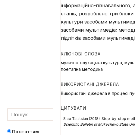
інформаційно-пізнавального,
етапів, розроблено три блоки
культури засобами мультимеді
засобами мультимедіа; методи
підлітків засобами мультимеді
КЛЮЧОВІ СЛОВА
музично-слухацька культура, мульт
поетапна методика
ВИКОРИСТАНІ ДЖЕРЕЛА
Використані джерела в процесі пуб
ЦИТУВАТИ
Siao Tsiatsiun (2018). Step-by-step met
Scientific Bulletin of Mukachevo State Un
По статтям