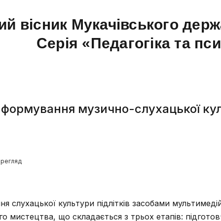
ий вісник Мукачівського держ
Серія «Педагогіка та пс
формування музично-слухацької кул
ерегляд
я слухацької культури підлітків засобами мультимеді
го мистецтва, що складається з трьох етапів: підготов