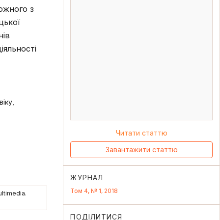
ожного з
цької
нів
іяльності
іку,
Читати статтю
Завантажити статтю
ЖУРНАЛ
Том 4, № 1, 2018
ltimedia.
ПОДІЛИТИСЯ