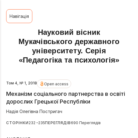
Навігація
Науковий вісник
Мукачівського державного
університету. Серія
«Педагогіка та психологія»
Том 4, № 1, 2018
Open access
Механізм соціального партнерства в освіті
дорослих Грецької Республіки
Надія Олегівна Постригач
СТОРІНКИ
232 –235
ПЕРЕГЛЯДІВ
690 Переглядів