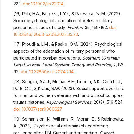
222.
doi: 10.1002/jts.22014
.
[16] Prib, H.A., Begeza, L.Ye., & Raievska, Ya.M. (2022).
Socio-psychological adaptation of veteran military
personnel: Issues of study
. Habitus
, 35, 159-163.
doi:
10.32843/ 2663-5208.2022.35.23
.
[17] Proudka, L.M., & Pasko, O.M. (2024). Psychological
aspects of the adaptation of military personnel who
participated in combat operations
. Southern Ukrainian
Legal Journal. Legal System: Theory and Practice
, 2, 86-
92.
doi: 10.32850/sulj.2024.2.14
.
[18] Scoglio, A.A.J., Molnar, B.E., Lincoln, A.K., Griffith, J.,
Park, C.L., & Kraus, S.W. (2023). Social support over time
for men and women veterans with and without complex
trauma histories.
Psychological Services
, 20(3), 516-524.
doi: 10.1037/ser0000627
.
[19] Semanision, K., Williams, R., Moran, E., & Rabinowitz,
A. (2024). Psychosocial determinants conferring
resilience after TBI: Current understanding.
Current