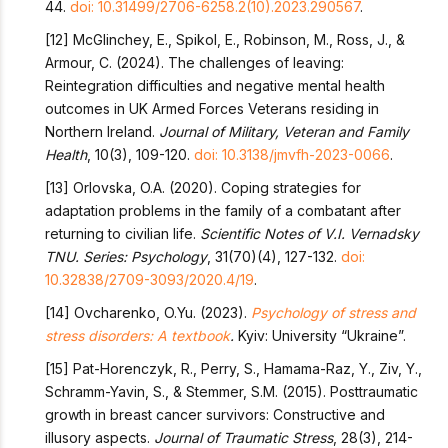
44.
doi: 10.31499/2706-6258.2(10).2023.290567
.
[12] McGlinchey, E., Spikol, E., Robinson, M., Ross, J., &
Armour, C. (2024). The challenges of leaving:
Reintegration difficulties and negative mental health
outcomes in UK Armed Forces Veterans residing in
Northern Ireland.
Journal of Military, Veteran and Family
Health
, 10(3), 109-120.
doi: 10.3138/jmvfh-2023-0066
.
[13] Orlovska, O.A. (2020). Coping strategies for
adaptation problems in the family of a combatant after
returning to civilian life.
Scientific Notes of V.I. Vernadsky
TNU. Series: Psychology
, 31(70)(4), 127-132.
doi:
10.32838/2709-3093/2020.4/19
.
[14] Ovcharenko, O.Yu. (2023).
Psychology of stress and
stress disorders: A textbook
.
Kyiv: University “Ukraine”.
[15] Pat-Horenczyk, R., Perry, S., Hamama-Raz, Y., Ziv, Y.,
Schramm-Yavin, S., & Stemmer, S.M. (2015). Posttraumatic
growth in breast cancer survivors: Constructive and
illusory aspects.
Journal of Traumatic Stress
, 28(3), 214-