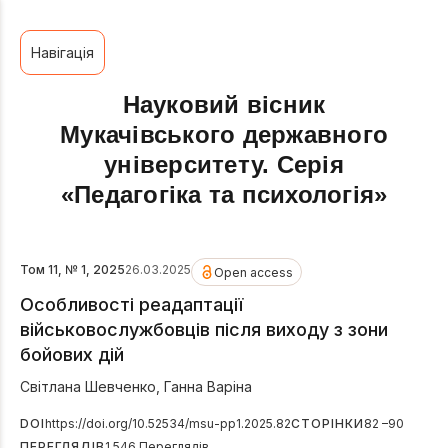
Навігація
Науковий вісник
Мукачівського державного
університету. Серія
«Педагогіка та психологія»
Том 11, № 1, 2025
26.03.2025
Open access
Особливості реадаптації
військовослужбовців після виходу з зони
бойових дій
Світлана Шевченко
,
Ганна Варіна
DOI
https://doi.org/10.52534/msu-pp1.2025.82
СТОРІНКИ
82 –90
ПЕРЕГЛЯДІВ
1 546 Переглядів