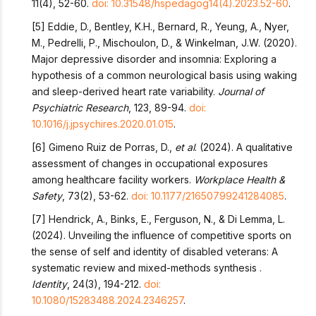
11(4), 52-60.
doi: 10.31548/hspedagog14(4).2023.52-60
.
[5] Eddie, D., Bentley, K.H., Bernard, R., Yeung, A., Nyer,
M., Pedrelli, P., Mischoulon, D., & Winkelman, J.W. (2020).
Major depressive disorder and insomnia: Exploring a
hypothesis of a common neurological basis using waking
and sleep-derived heart rate variability.
Journal of
Psychiatric Research
, 123, 89-94.
doi:
10.1016/j.jpsychires.2020.01.015
.
[6] Gimeno Ruiz de Porras, D.,
et al
. (2024). A qualitative
assessment of changes in occupational exposures
among healthcare facility workers.
Workplace Health &
Safety
, 73(2), 53-62.
doi: 10.1177/21650799241284085
.
[7] Hendrick, A., Binks, E., Ferguson, N., & Di Lemma, L.
(2024). Unveiling the influence of competitive sports on
the sense of self and identity of disabled veterans: A
systematic review and mixed-methods synthesis .
Identity
, 24(3), 194-212.
doi:
10.1080/15283488.2024.2346257
.