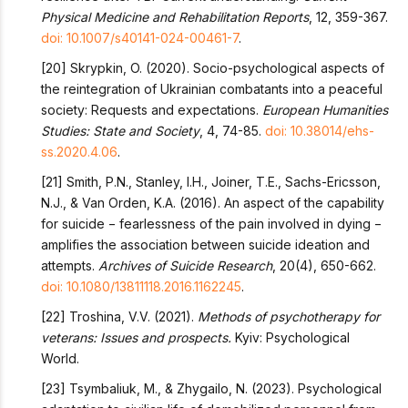
Physical Medicine and Rehabilitation Reports
, 12, 359-367.
doi: 10.1007/s40141-024-00461-7
.
[20] Skrypkin, O. (2020). Socio-psychological aspects of
the reintegration of Ukrainian combatants into a peaceful
society: Requests and expectations.
European Humanities
Studies: State and Society
, 4, 74-85.
doi: 10.38014/ehs-
ss.2020.4.06
.
[21] Smith, P.N., Stanley, I.H., Joiner, T.E., Sachs-Ericsson,
N.J., & Van Orden, K.A. (2016). An aspect of the capability
for suicide − fearlessness of the pain involved in dying −
amplifies the association between suicide ideation and
attempts.
Archives of Suicide Research
, 20(4), 650-662.
doi: 10.1080/13811118.2016.1162245
.
[22] Troshina, V.V. (2021).
Methods of psychotherapy for
veterans: Issues and prospects.
Kyiv: Psychological
World.
[23] Tsymbaliuk, M., & Zhygailo, N. (2023). Psychological