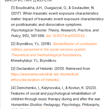
ВИКОРИСТАНІ ДЖЕРЕЛА
[1] Boudoukha, A.H., Ouagazzal, O., & Goutaudier, N.
(2017). When traumatic event exposure characteristics
matter: Impact of traumatic event exposure characteristics
on posttraumatic and dissociative symptoms.
Psychological Trauma: Theory, Research, Practice, and
Policy
, 9(5), 561-566.
doi: 10.1037/tra0000243
.
[2] Bryndikov, Y.L. (2018).
Rehabilitation of combatant
military personnel in the social services system:
Theoretical and methodological foundations
.
Khmelnytskyi: Y.L. Bryndikov.
[3] Declaration of Helsinki. (2013). Retrieved from
https://www.wma.net/what-we-do/medical-
ethics/declaration-of-helsinki/
.
[4] Demchenko, I., Kalynovska, I., & Kovtun, K. (2023).
Features of social and psychological rehabilitation of
children through music therapy during and after the war.
Humanities Studios: Pedagogy, Psychology, Philosophy
,