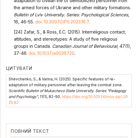
adaptation to civilian life of demobilized personnel from
the armed forces of Ukraine and other military formations
.
Bulletin of Lviv University. Series: Psychological Sciences
,
16, 46-55.
doi: 10.30970/PS.2023.16.7
.
[24] Zafar, S., & Ross, E.C. (2015). Interreligious contact,
attitudes, and stereotypes: A study of five religious
groups in Canada.
Canadian Journal of Behavioural
, 47(1),
37-46.
doi: 10.1037/a0036720
.
ЦИТУВАТИ
Shevchenko, S., & Varina, H. (2025). Specific features of re-
adaptation of military personnel after leaving the combat zone.
Scientific Bulletin of Mukachevo State University. Series “Pedagogy
and Psychology”
, 11(1), 82-90.
https://doi.org/10.52534/msu-pp1.20
25.82
ПОВНИЙ ТЕКСТ