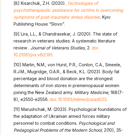
[8] Kisarchuk, Z.H. (2020).
Technologies of
psychotherapeutic assistance for victims in overcoming
symptoms of post-traumatic stress disorder
.
Kyiv:
Publishing House “Slovo”.
[9] Lira, L.L., & Chandrasekar, J. (2020). The state of
research in veterans studies: A systematic literature
review .
Journal of Veterans Studies
, 2.
doi:
10.21061/jvs.v6i2.191
.
[10] Martin, N.M., von Hurst, P.R., Conlon, C.A., Smeele,
R.J.M., Mugridge, O.A.R., & Beck, K.L. (2023). Body fat
percentage and blood donation are the strongest
determinants of iron stores in premenopausal women
joining the New Zealand army.
Military Medicine
, 188(7-
8), e2550-e2556.
doi: 10.1093/milmed/usad023
.
[11] Marushchak, M. (2023). Psychological foundations of
the adaptation of Ukrainian armed forces military
personnel to combat conditions.
Psychological and
Pedagogical Problems of the Modern School
, 2(10), 35-